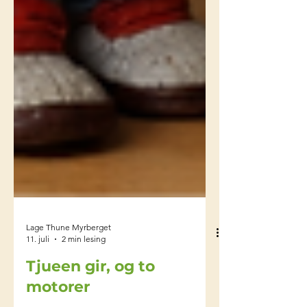
Lage Thune Myrberget
11. juli
2 min lesing
Tjueen gir, og to