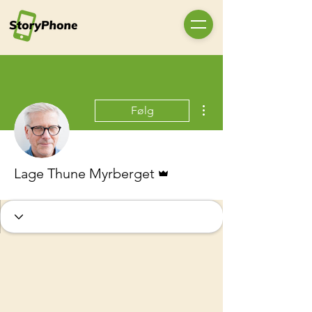
Flere handlinger
Følg
Admin
Lage Thune Myrberget