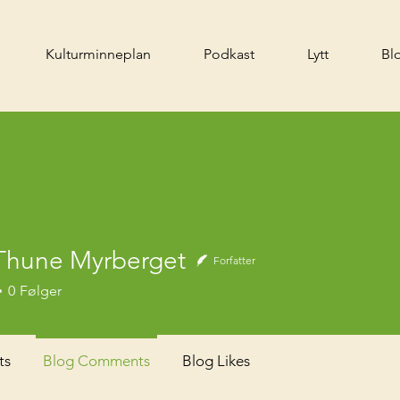
Kulturminneplan
Podkast
Lytt
Bl
Thune Myrberget
Forfatter
0
Følger
ts
Blog Comments
Blog Likes