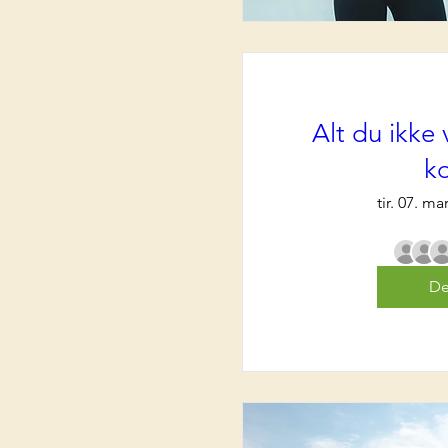
Alt du ikke
k
tir. 07. ma
De