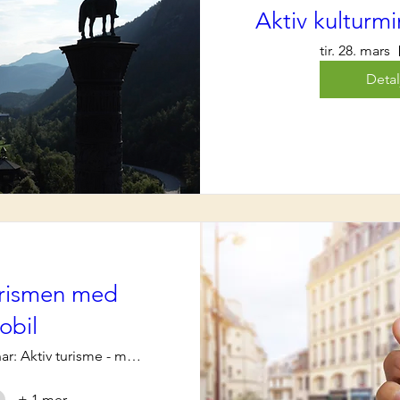
Aktiv kulturm
tir. 28. mars
Detal
urismen med
obil
Webinar: Aktiv turisme - med mobil
+ 1 mer