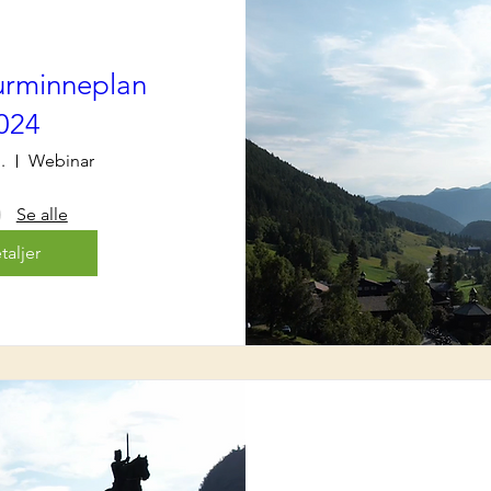
turminneplan
024
.
Webinar
Se alle
taljer