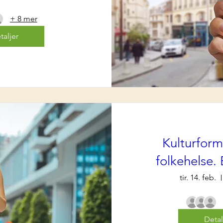
+ 8 mer
taljer
Kulturform
folkehelse.
tir. 14. feb.
Detal