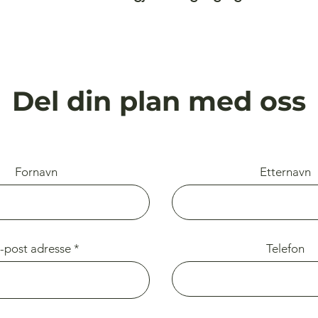
Del din plan med oss
Fornavn
Etternavn
-post adresse
Telefon