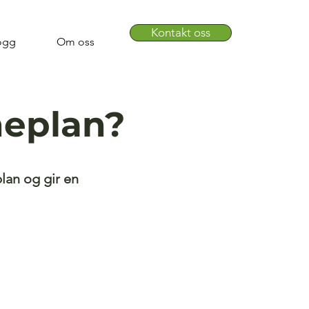
Kontakt oss
ogg
Om oss
neplan?
lan og gir en
.