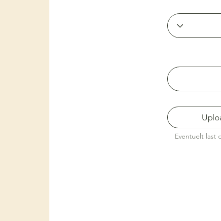
Uploa
Eventuelt last 