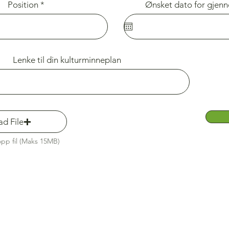
Position
Ønsket dato for gje
Lenke til din kulturminneplan
d File
opp fil (Maks 15MB)