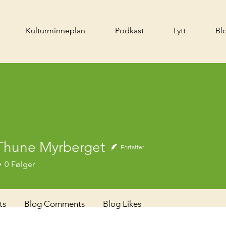
Kulturminneplan
Podkast
Lytt
Bl
Thune Myrberget
Forfatter
ne Myrberget
0
Følger
ts
Blog Comments
Blog Likes